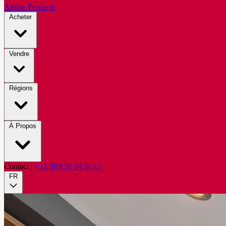
Alpine Property
Acheter
Vendre
Régions
À Propos
Contact
|
+33 (0)4 50 04 86 07
FR