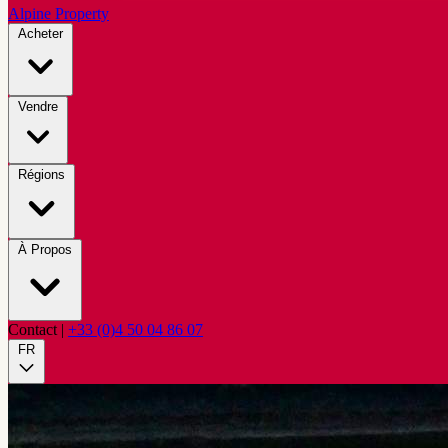
Alpine Property
Acheter
Vendre
Régions
À Propos
Contact
|
+33 (0)4 50 04 86 07
FR