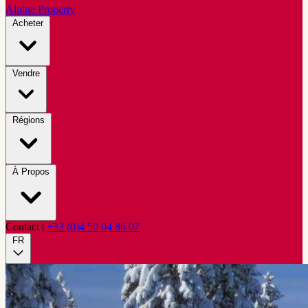
Alpine Property
Acheter
Vendre
Régions
À Propos
Contact
|
+33 (0)4 50 04 86 07
FR