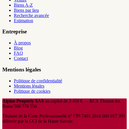
Biens A-Z
Biens par lieu
Recherche avancée
Estimation
Entreprise
À propos
Blog
FAQ
Contact
Mentions légales
Politique de confidentialité
Mentions légales
Politique de cookies
Alpine Property SAS
au capital de 3 450 € — RCS Thonon les
Bains 508 578 556
Titulaire de la Carte Professionnelle n° CPI 7401 2016 000 017 391
délivrée par la CCI de la Haute Savoie.