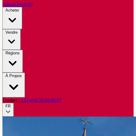
Alpine Property
Acheter
Vendre
Régions
À Propos
Contact
|
+33 (0)4 50 04 86 07
FR