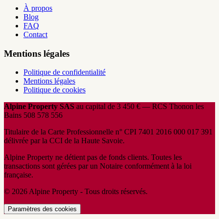
À propos
Blog
FAQ
Contact
Mentions légales
Politique de confidentialité
Mentions légales
Politique de cookies
Alpine Property SAS
au capital de 3 450 € — RCS Thonon les
Bains 508 578 556
Titulaire de la Carte Professionnelle n° CPI 7401 2016 000 017 391
délivrée par la CCI de la Haute Savoie.
Alpine Property ne détient pas de fonds clients. Toutes les
transactions sont gérées par un Notaire conformément à la loi
française.
© 2026 Alpine Property - Tous droits réservés.
Paramètres des cookies