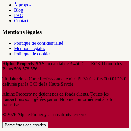
À propos
Blog
FAQ
Contact
Mentions légales
Politique de confidentialité
Mentions légales
Politique de cookies
Alpine Property SAS
au capital de 3 450 € — RCS Thonon les
Bains 508 578 556
Titulaire de la Carte Professionnelle n° CPI 7401 2016 000 017 391
délivrée par la CCI de la Haute Savoie.
Alpine Property ne détient pas de fonds clients. Toutes les
transactions sont gérées par un Notaire conformément à la loi
française.
© 2026 Alpine Property - Tous droits réservés.
Paramètres des cookies