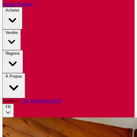
Alpine Property
Acheter
Vendre
Régions
À Propos
Contact
|
+33 (0)4 50 04 86 07
FR