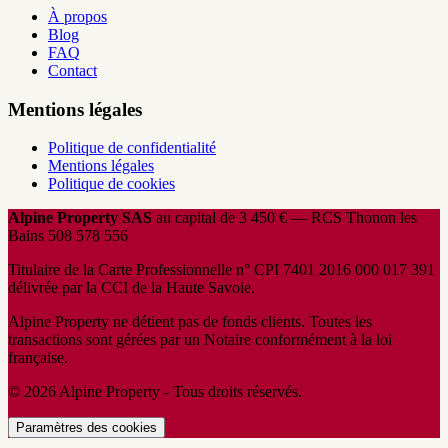
À propos
Blog
FAQ
Contact
Mentions légales
Politique de confidentialité
Mentions légales
Politique de cookies
Alpine Property SAS
au capital de 3 450 € — RCS Thonon les
Bains 508 578 556
Titulaire de la Carte Professionnelle n° CPI 7401 2016 000 017 391
délivrée par la CCI de la Haute Savoie.
Alpine Property ne détient pas de fonds clients. Toutes les
transactions sont gérées par un Notaire conformément à la loi
française.
© 2026 Alpine Property - Tous droits réservés.
Paramètres des cookies