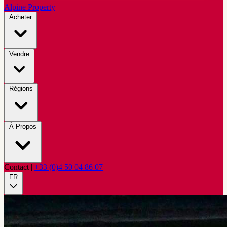
Alpine Property
Acheter
Vendre
Régions
À Propos
Contact
|
+33 (0)4 50 04 86 07
FR