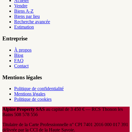
Acheter
Vendre
Biens A-Z
Biens par lieu
Recherche avancée
Estimation
Entreprise
À propos
Blog
FAQ
Contact
Mentions légales
Politique de confidentialité
Mentions légales
Politique de cookies
Alpine Property SAS
au capital de 3 450 € — RCS Thonon les
Bains 508 578 556
Titulaire de la Carte Professionnelle n° CPI 7401 2016 000 017 391
délivrée par la CCI de la Haute Savoie.