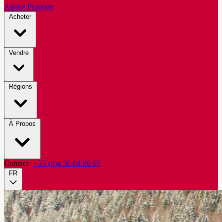
Alpine Property
Acheter
Vendre
Régions
À Propos
Contact
|
+33 (0)4 50 04 86 07
FR