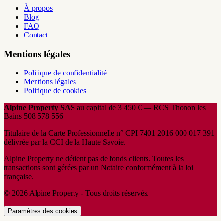
À propos
Blog
FAQ
Contact
Mentions légales
Politique de confidentialité
Mentions légales
Politique de cookies
Alpine Property SAS
au capital de 3 450 € — RCS Thonon les
Bains 508 578 556
Titulaire de la Carte Professionnelle n° CPI 7401 2016 000 017 391
délivrée par la CCI de la Haute Savoie.
Alpine Property ne détient pas de fonds clients. Toutes les
transactions sont gérées par un Notaire conformément à la loi
française.
© 2026 Alpine Property - Tous droits réservés.
Paramètres des cookies