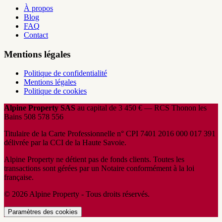
À propos
Blog
FAQ
Contact
Mentions légales
Politique de confidentialité
Mentions légales
Politique de cookies
Alpine Property SAS
au capital de 3 450 € — RCS Thonon les
Bains 508 578 556
Titulaire de la Carte Professionnelle n° CPI 7401 2016 000 017 391
délivrée par la CCI de la Haute Savoie.
Alpine Property ne détient pas de fonds clients. Toutes les
transactions sont gérées par un Notaire conformément à la loi
française.
© 2026 Alpine Property - Tous droits réservés.
Paramètres des cookies