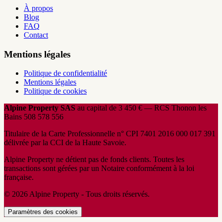
À propos
Blog
FAQ
Contact
Mentions légales
Politique de confidentialité
Mentions légales
Politique de cookies
Alpine Property SAS
au capital de 3 450 € — RCS Thonon les
Bains 508 578 556
Titulaire de la Carte Professionnelle n° CPI 7401 2016 000 017 391
délivrée par la CCI de la Haute Savoie.
Alpine Property ne détient pas de fonds clients. Toutes les
transactions sont gérées par un Notaire conformément à la loi
française.
© 2026 Alpine Property - Tous droits réservés.
Paramètres des cookies