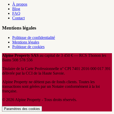
À propos
Blog
FAQ
Contact
Mentions légales
Politique de confidentialité
Mentions légales
Politique de cookies
Alpine Property SAS
au capital de 3 450 € — RCS Thonon les
Bains 508 578 556
Titulaire de la Carte Professionnelle n° CPI 7401 2016 000 017 391
délivrée par la CCI de la Haute Savoie.
Alpine Property ne détient pas de fonds clients. Toutes les
transactions sont gérées par un Notaire conformément à la loi
française.
© 2026 Alpine Property - Tous droits réservés.
Paramètres des cookies