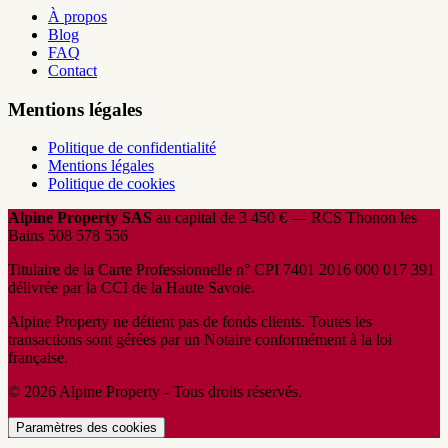
À propos
Blog
FAQ
Contact
Mentions légales
Politique de confidentialité
Mentions légales
Politique de cookies
Alpine Property SAS
au capital de 3 450 € — RCS Thonon les
Bains 508 578 556
Titulaire de la Carte Professionnelle n° CPI 7401 2016 000 017 391
délivrée par la CCI de la Haute Savoie.
Alpine Property ne détient pas de fonds clients. Toutes les
transactions sont gérées par un Notaire conformément à la loi
française.
© 2026 Alpine Property - Tous droits réservés.
Paramètres des cookies