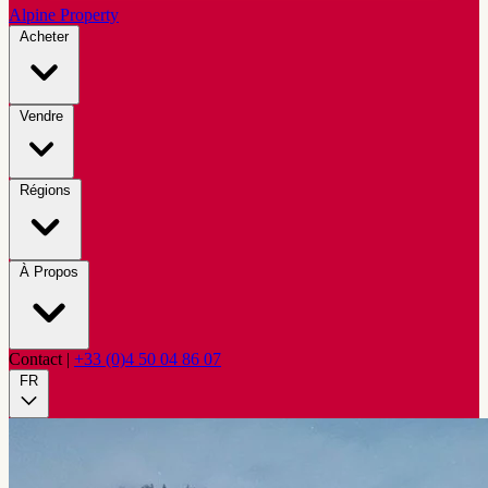
Alpine Property
Acheter
Vendre
Régions
À Propos
Contact
|
+33 (0)4 50 04 86 07
FR