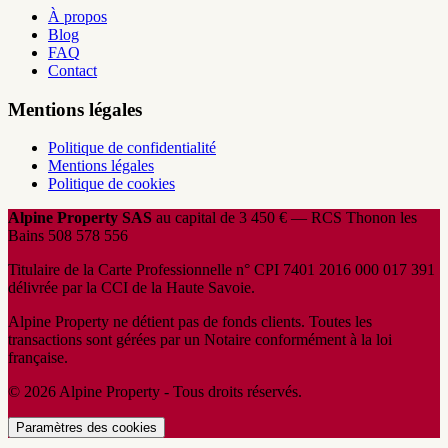
À propos
Blog
FAQ
Contact
Mentions légales
Politique de confidentialité
Mentions légales
Politique de cookies
Alpine Property SAS
au capital de 3 450 € — RCS Thonon les
Bains 508 578 556
Titulaire de la Carte Professionnelle n° CPI 7401 2016 000 017 391
délivrée par la CCI de la Haute Savoie.
Alpine Property ne détient pas de fonds clients. Toutes les
transactions sont gérées par un Notaire conformément à la loi
française.
© 2026 Alpine Property - Tous droits réservés.
Paramètres des cookies