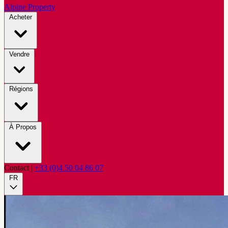
Alpine Property
Acheter
Vendre
Régions
À Propos
Contact
|
+33 (0)4 50 04 86 07
FR