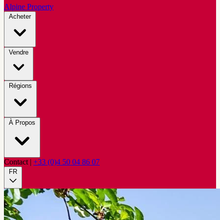
Alpine Property
Acheter
Vendre
Régions
À Propos
Contact
|
+33 (0)4 50 04 86 07
FR