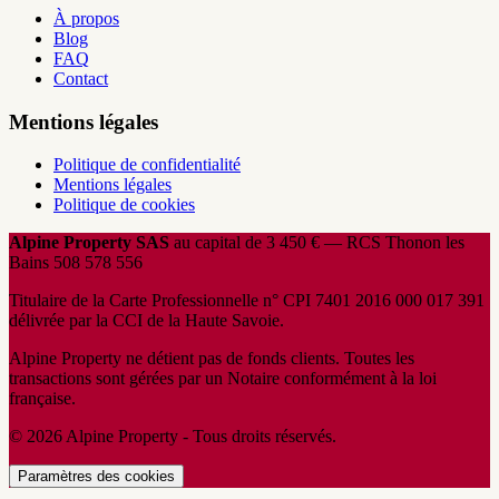
À propos
Blog
FAQ
Contact
Mentions légales
Politique de confidentialité
Mentions légales
Politique de cookies
Alpine Property SAS
au capital de 3 450 € — RCS Thonon les
Bains 508 578 556
Titulaire de la Carte Professionnelle n° CPI 7401 2016 000 017 391
délivrée par la CCI de la Haute Savoie.
Alpine Property ne détient pas de fonds clients. Toutes les
transactions sont gérées par un Notaire conformément à la loi
française.
© 2026 Alpine Property - Tous droits réservés.
Paramètres des cookies