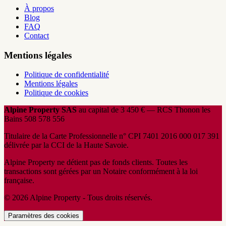
À propos
Blog
FAQ
Contact
Mentions légales
Politique de confidentialité
Mentions légales
Politique de cookies
Alpine Property SAS
au capital de 3 450 € — RCS Thonon les
Bains 508 578 556
Titulaire de la Carte Professionnelle n° CPI 7401 2016 000 017 391
délivrée par la CCI de la Haute Savoie.
Alpine Property ne détient pas de fonds clients. Toutes les
transactions sont gérées par un Notaire conformément à la loi
française.
© 2026 Alpine Property - Tous droits réservés.
Paramètres des cookies