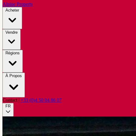
Alpine Property
Acheter
Vendre
Régions
À Propos
Contact
|
+33 (0)4 50 04 86 07
FR