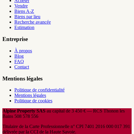
Acheter
Vendre
Biens A-Z
Biens par lieu
Recherche avancée
Estimation
Entreprise
À propos
Blog
FAQ
Contact
Mentions légales
Politique de confidentialité
Mentions légales
Politique de cookies
Alpine Property SAS
au capital de 3 450 € — RCS Thonon les
Bains 508 578 556
Titulaire de la Carte Professionnelle n° CPI 7401 2016 000 017 391
délivrée par la CCI de la Haute Savoie.