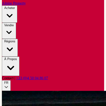
Alpine Property
Acheter
Vendre
Régions
À Propos
Contact
|
+33 (0)4 50 04 86 07
FR