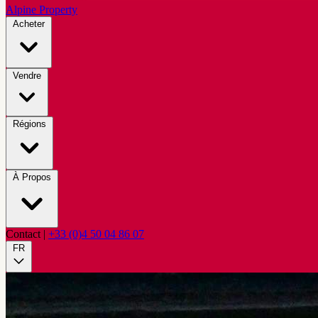
Alpine Property
Acheter
Vendre
Régions
À Propos
Contact
|
+33 (0)4 50 04 86 07
FR