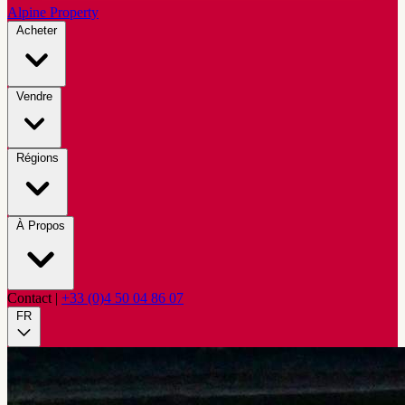
Alpine Property
Acheter
Vendre
Régions
À Propos
Contact
|
+33 (0)4 50 04 86 07
FR