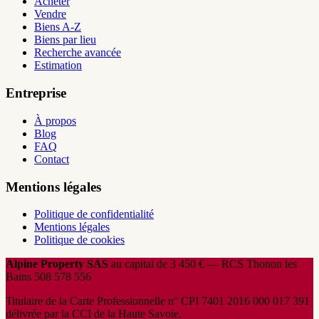
Acheter
Vendre
Biens A-Z
Biens par lieu
Recherche avancée
Estimation
Entreprise
À propos
Blog
FAQ
Contact
Mentions légales
Politique de confidentialité
Mentions légales
Politique de cookies
Alpine Property SAS
au capital de 3 450 € — RCS Thonon les
Bains 508 578 556
Titulaire de la Carte Professionnelle n° CPI 7401 2016 000 017 391
délivrée par la CCI de la Haute Savoie.