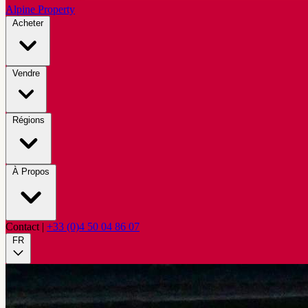
Alpine Property
Acheter
Vendre
Régions
À Propos
Contact
|
+33 (0)4 50 04 86 07
FR