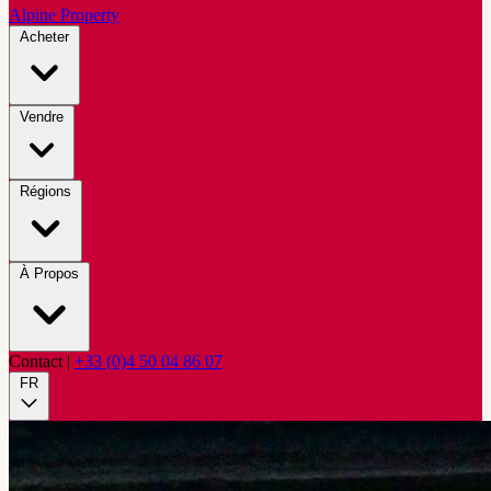
Alpine Property
Acheter
Vendre
Régions
À Propos
Contact
|
+33 (0)4 50 04 86 07
FR