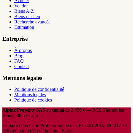
Acheter
Vendre
Biens A-Z
Biens par lieu
Recherche avancée
Estimation
Entreprise
À propos
Blog
FAQ
Contact
Mentions légales
Politique de confidentialité
Mentions légales
Politique de cookies
Alpine Property SAS
au capital de 3 450 € — RCS Thonon les
Bains 508 578 556
Titulaire de la Carte Professionnelle n° CPI 7401 2016 000 017 391
délivrée par la CCI de la Haute Savoie.