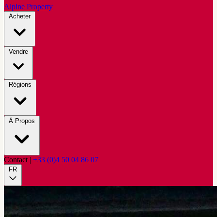
Alpine Property
Acheter
Vendre
Régions
À Propos
Contact
|
+33 (0)4 50 04 86 07
FR