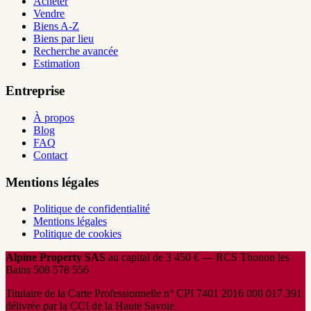
Acheter
Vendre
Biens A-Z
Biens par lieu
Recherche avancée
Estimation
Entreprise
À propos
Blog
FAQ
Contact
Mentions légales
Politique de confidentialité
Mentions légales
Politique de cookies
Alpine Property SAS
au capital de 3 450 € — RCS Thonon les
Bains 508 578 556
Titulaire de la Carte Professionnelle n° CPI 7401 2016 000 017 391
délivrée par la CCI de la Haute Savoie.