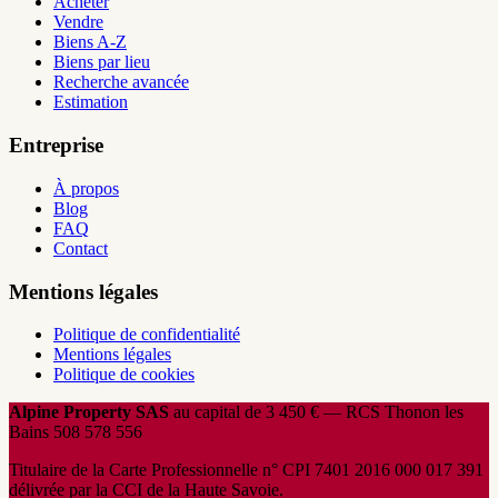
Acheter
Vendre
Biens A-Z
Biens par lieu
Recherche avancée
Estimation
Entreprise
À propos
Blog
FAQ
Contact
Mentions légales
Politique de confidentialité
Mentions légales
Politique de cookies
Alpine Property SAS
au capital de 3 450 € — RCS Thonon les
Bains 508 578 556
Titulaire de la Carte Professionnelle n° CPI 7401 2016 000 017 391
délivrée par la CCI de la Haute Savoie.