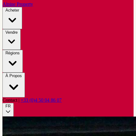
Alpine Property
Acheter
Vendre
Régions
À Propos
Contact
|
+33 (0)4 50 04 86 07
FR