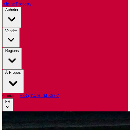
Alpine Property
Acheter
Vendre
Régions
À Propos
Contact
|
+33 (0)4 50 04 86 07
FR