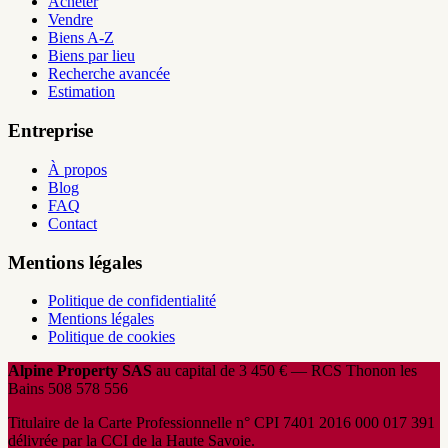
Acheter
Vendre
Biens A-Z
Biens par lieu
Recherche avancée
Estimation
Entreprise
À propos
Blog
FAQ
Contact
Mentions légales
Politique de confidentialité
Mentions légales
Politique de cookies
Alpine Property SAS
au capital de 3 450 € — RCS Thonon les
Bains 508 578 556
Titulaire de la Carte Professionnelle n° CPI 7401 2016 000 017 391
délivrée par la CCI de la Haute Savoie.