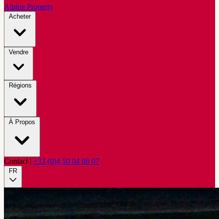
Alpine Property
Acheter
Vendre
Régions
À Propos
Contact
|
+33 (0)4 50 04 86 07
FR