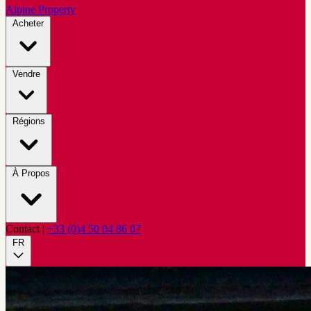
Alpine Property
Acheter
Vendre
Régions
À Propos
Contact
|
+33 (0)4 50 04 86 07
FR