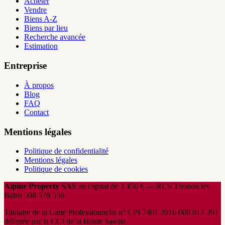
Acheter
Vendre
Biens A-Z
Biens par lieu
Recherche avancée
Estimation
Entreprise
À propos
Blog
FAQ
Contact
Mentions légales
Politique de confidentialité
Mentions légales
Politique de cookies
Alpine Property SAS
au capital de 3 450 € — RCS Thonon les
Bains 508 578 556
Titulaire de la Carte Professionnelle n° CPI 7401 2016 000 017 391
délivrée par la CCI de la Haute Savoie.