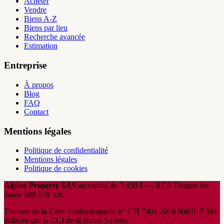
Acheter
Vendre
Biens A-Z
Biens par lieu
Recherche avancée
Estimation
Entreprise
À propos
Blog
FAQ
Contact
Mentions légales
Politique de confidentialité
Mentions légales
Politique de cookies
Alpine Property SAS
au capital de 3 450 € — RCS Thonon les
Bains 508 578 556
Titulaire de la Carte Professionnelle n° CPI 7401 2016 000 017 391
délivrée par la CCI de la Haute Savoie.