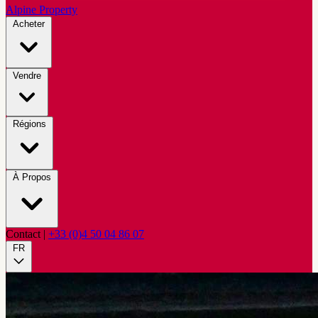
Alpine Property
Acheter
Vendre
Régions
À Propos
Contact
|
+33 (0)4 50 04 86 07
FR