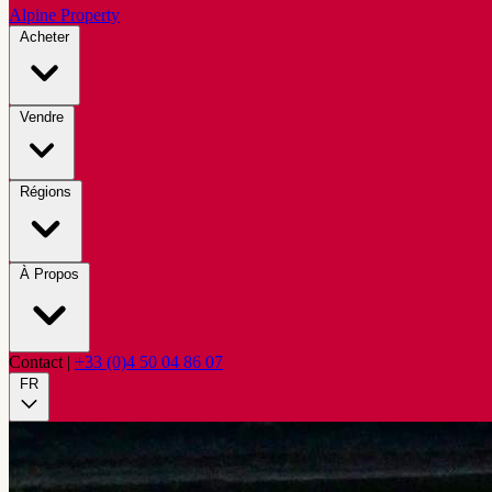
Alpine Property
Acheter
Vendre
Régions
À Propos
Contact
|
+33 (0)4 50 04 86 07
FR