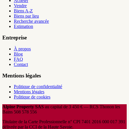
Acheter
Vendre
Biens A-Z
Biens par lieu
Recherche avancée
Estimation
Entreprise
À propos
Blog
FAQ
Contact
Mentions légales
Politique de confidentialité
Mentions légales
Politique de cookies
Alpine Property SAS
au capital de 3 450 € — RCS Thonon les
Bains 508 578 556
Titulaire de la Carte Professionnelle n° CPI 7401 2016 000 017 391
délivrée par la CCI de la Haute Savoie.