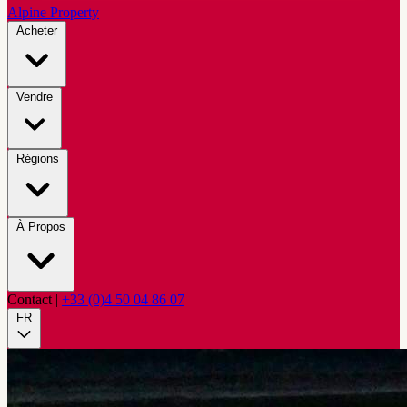
Alpine Property
Acheter
Vendre
Régions
À Propos
Contact
|
+33 (0)4 50 04 86 07
FR