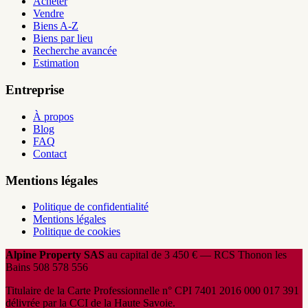
Acheter
Vendre
Biens A-Z
Biens par lieu
Recherche avancée
Estimation
Entreprise
À propos
Blog
FAQ
Contact
Mentions légales
Politique de confidentialité
Mentions légales
Politique de cookies
Alpine Property SAS
au capital de 3 450 € — RCS Thonon les
Bains 508 578 556
Titulaire de la Carte Professionnelle n° CPI 7401 2016 000 017 391
délivrée par la CCI de la Haute Savoie.