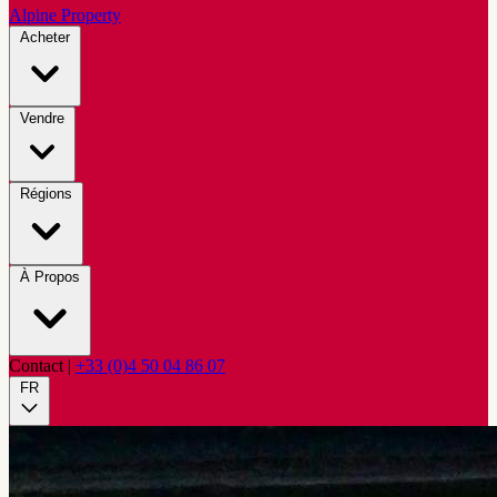
Alpine Property
Acheter
Vendre
Régions
À Propos
Contact
|
+33 (0)4 50 04 86 07
FR