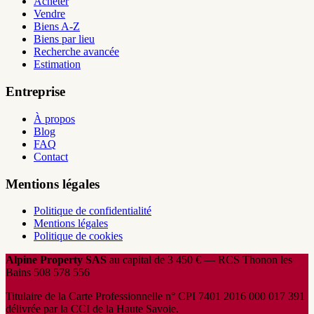
Acheter
Vendre
Biens A-Z
Biens par lieu
Recherche avancée
Estimation
Entreprise
À propos
Blog
FAQ
Contact
Mentions légales
Politique de confidentialité
Mentions légales
Politique de cookies
Alpine Property SAS
au capital de 3 450 € — RCS Thonon les
Bains 508 578 556
Titulaire de la Carte Professionnelle n° CPI 7401 2016 000 017 391
délivrée par la CCI de la Haute Savoie.