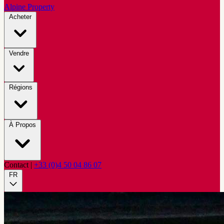
Alpine Property
Acheter
Vendre
Régions
À Propos
Contact
|
+33 (0)4 50 04 86 07
FR