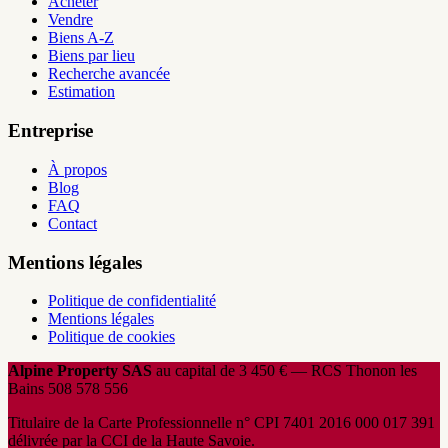
Acheter
Vendre
Biens A-Z
Biens par lieu
Recherche avancée
Estimation
Entreprise
À propos
Blog
FAQ
Contact
Mentions légales
Politique de confidentialité
Mentions légales
Politique de cookies
Alpine Property SAS
au capital de 3 450 € — RCS Thonon les
Bains 508 578 556
Titulaire de la Carte Professionnelle n° CPI 7401 2016 000 017 391
délivrée par la CCI de la Haute Savoie.