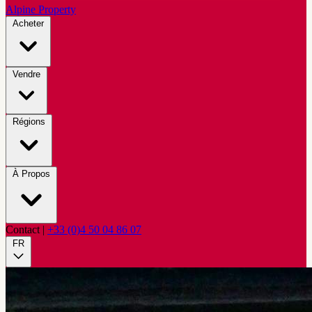
Alpine Property
Acheter
Vendre
Régions
À Propos
Contact
|
+33 (0)4 50 04 86 07
FR