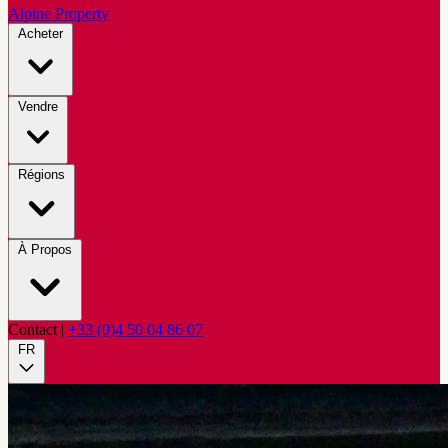
Alpine Property
Acheter
Vendre
Régions
À Propos
Contact
|
+33 (0)4 50 04 86 07
FR