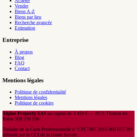
Acheter
Vendre
Biens A-Z
Biens par lieu
Recherche avancée
Estimation
Entreprise
À propos
Blog
FAQ
Contact
Mentions légales
Politique de confidentialité
Mentions légales
Politique de cookies
Alpine Property SAS
au capital de 3 450 € — RCS Thonon les
Bains 508 578 556
Titulaire de la Carte Professionnelle n° CPI 7401 2016 000 017 391
délivrée par la CCI de la Haute Savoie.