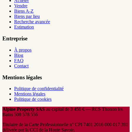
Acheter
Vendre
Biens A-Z
Biens par lieu
Recherche avancée
Estimation
Entreprise
À propos
Blog
FAQ
Contact
Mentions légales
Politique de confidentialité
Mentions légales
Politique de cookies
Alpine Property SAS
au capital de 3 450 € — RCS Thonon les
Bains 508 578 556
Titulaire de la Carte Professionnelle n° CPI 7401 2016 000 017 391
délivrée par la CCI de la Haute Savoie.