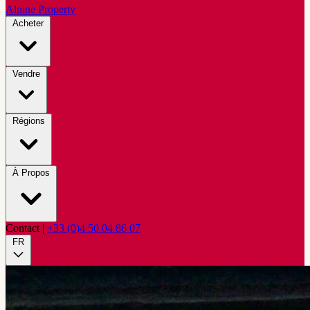
Alpine Property
Acheter
Vendre
Régions
À Propos
Contact
|
+33 (0)4 50 04 86 07
FR