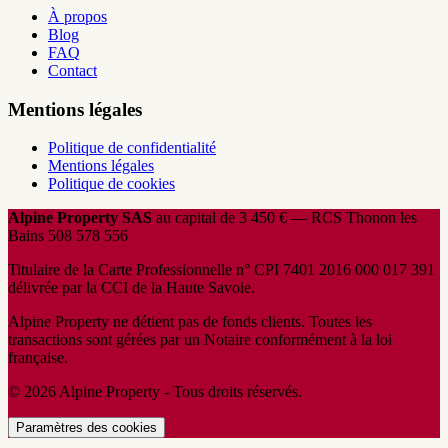
À propos
Blog
FAQ
Contact
Mentions légales
Politique de confidentialité
Mentions légales
Politique de cookies
Alpine Property SAS
au capital de 3 450 € — RCS Thonon les
Bains 508 578 556
Titulaire de la Carte Professionnelle n° CPI 7401 2016 000 017 391
délivrée par la CCI de la Haute Savoie.
Alpine Property ne détient pas de fonds clients. Toutes les
transactions sont gérées par un Notaire conformément à la loi
française.
© 2026 Alpine Property - Tous droits réservés.
Paramètres des cookies