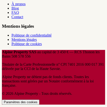
À propos
Blog
FAQ
Contact
Mentions légales
Politique de confidentialité
Mentions légales
Politique de cookies
Alpine Property SAS
au capital de 3 450 € — RCS Thonon les
Bains 508 578 556
Titulaire de la Carte Professionnelle n° CPI 7401 2016 000 017 391
délivrée par la CCI de la Haute Savoie.
Alpine Property ne détient pas de fonds clients. Toutes les
transactions sont gérées par un Notaire conformément à la loi
française.
© 2026 Alpine Property - Tous droits réservés.
Paramètres des cookies