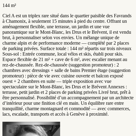
144 m²
Ciel A est un triplex rare situé dans le quartier paisible des Favrands
à Chamonix, à seulement 15 minutes à pied du centre. Offrant un
aménagement flexible, une terrasse, un jardin et une vue
panoramique sur le Mont-Blanc, les Drus et le Brévent, il est vendu
brut, à personnaliser selon vos envies. Un mélange unique de
charme alpin et de performance moderne — complété par 2 places
de parking privées. Surface totale : 144 m² répartis sur trois niveaux
Sous-sol : Entrée commune, local vélos et skis, établi pour skis.
Espace flexible de 21 m² + cave de 6 m², avec escalier menant au
rez-de-chaussée. Rez-de-chaussée (suggestion promoteur) : 2
chambres avec dressings + salle de bains Premier étage (suggestion
promoteur) : pièce de vie avec cuisine ouverte et balcon exposé
ouest + 2 chambres en suite — triple exposition avec vue
spectaculaire sur le Mont-Blanc, les Drus et le Brévent Annexes :
terrasse, petit jardin et 2 places de parking privées Livré brut, prêt à
être personnalisé. Possibilité d’un accompagnement par un architecte
d’intérieur pour une finition clé en main. Un équilibre rare entre
tranquillité, charme montagnard et commodité — avec commerces,
lacs, escalade, transports et accès à Genève à proximité.