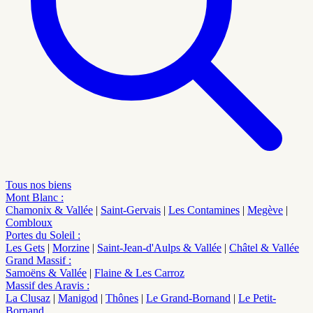
Tous nos biens
Mont Blanc
:
Chamonix & Vallée
|
Saint-Gervais
|
Les Contamines
|
Megève
|
Combloux
Portes du Soleil
:
Les Gets
|
Morzine
|
Saint-Jean-d'Aulps & Vallée
|
Châtel & Vallée
Grand Massif
:
Samoëns & Vallée
|
Flaine & Les Carroz
Massif des Aravis
:
La Clusaz
|
Manigod
|
Thônes
|
Le Grand-Bornand
|
Le Petit-
Bornand