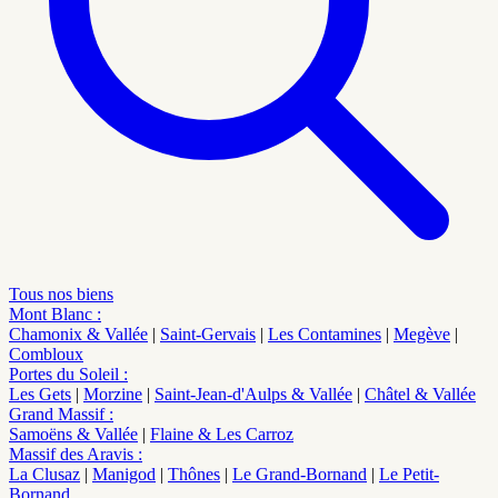
Tous nos biens
Mont Blanc
:
Chamonix & Vallée
|
Saint-Gervais
|
Les Contamines
|
Megève
|
Combloux
Portes du Soleil
:
Les Gets
|
Morzine
|
Saint-Jean-d'Aulps & Vallée
|
Châtel & Vallée
Grand Massif
:
Samoëns & Vallée
|
Flaine & Les Carroz
Massif des Aravis
:
La Clusaz
|
Manigod
|
Thônes
|
Le Grand-Bornand
|
Le Petit-
Bornand