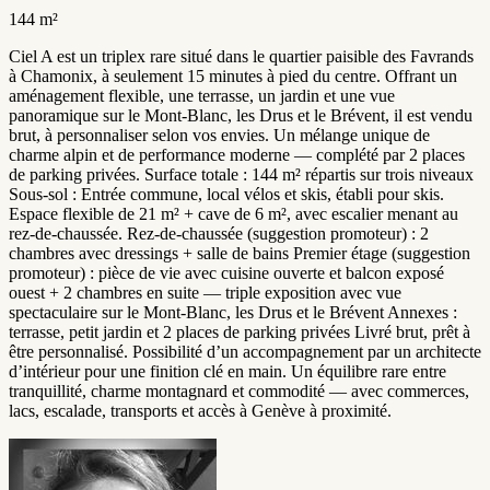
144 m²
Ciel A est un triplex rare situé dans le quartier paisible des Favrands
à Chamonix, à seulement 15 minutes à pied du centre. Offrant un
aménagement flexible, une terrasse, un jardin et une vue
panoramique sur le Mont-Blanc, les Drus et le Brévent, il est vendu
brut, à personnaliser selon vos envies. Un mélange unique de
charme alpin et de performance moderne — complété par 2 places
de parking privées. Surface totale : 144 m² répartis sur trois niveaux
Sous-sol : Entrée commune, local vélos et skis, établi pour skis.
Espace flexible de 21 m² + cave de 6 m², avec escalier menant au
rez-de-chaussée. Rez-de-chaussée (suggestion promoteur) : 2
chambres avec dressings + salle de bains Premier étage (suggestion
promoteur) : pièce de vie avec cuisine ouverte et balcon exposé
ouest + 2 chambres en suite — triple exposition avec vue
spectaculaire sur le Mont-Blanc, les Drus et le Brévent Annexes :
terrasse, petit jardin et 2 places de parking privées Livré brut, prêt à
être personnalisé. Possibilité d’un accompagnement par un architecte
d’intérieur pour une finition clé en main. Un équilibre rare entre
tranquillité, charme montagnard et commodité — avec commerces,
lacs, escalade, transports et accès à Genève à proximité.