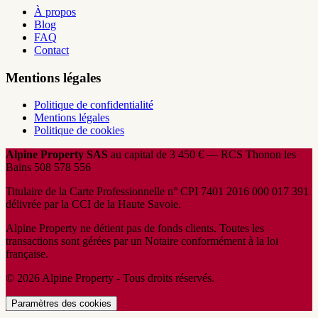
À propos
Blog
FAQ
Contact
Mentions légales
Politique de confidentialité
Mentions légales
Politique de cookies
Alpine Property SAS
au capital de 3 450 € — RCS Thonon les
Bains 508 578 556
Titulaire de la Carte Professionnelle n° CPI 7401 2016 000 017 391
délivrée par la CCI de la Haute Savoie.
Alpine Property ne détient pas de fonds clients. Toutes les
transactions sont gérées par un Notaire conformément à la loi
française.
© 2026 Alpine Property - Tous droits réservés.
Paramètres des cookies