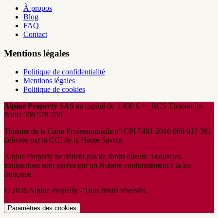
À propos
Blog
FAQ
Contact
Mentions légales
Politique de confidentialité
Mentions légales
Politique de cookies
Alpine Property SAS
au capital de 3 450 € — RCS Thonon les
Bains 508 578 556
Titulaire de la Carte Professionnelle n° CPI 7401 2016 000 017 391
délivrée par la CCI de la Haute Savoie.
Alpine Property ne détient pas de fonds clients. Toutes les
transactions sont gérées par un Notaire conformément à la loi
française.
© 2026 Alpine Property - Tous droits réservés.
Paramètres des cookies