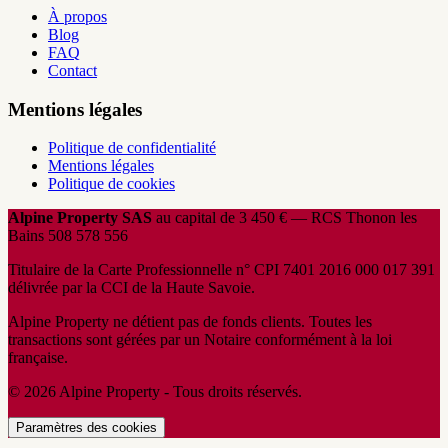
À propos
Blog
FAQ
Contact
Mentions légales
Politique de confidentialité
Mentions légales
Politique de cookies
Alpine Property SAS
au capital de 3 450 € — RCS Thonon les
Bains 508 578 556
Titulaire de la Carte Professionnelle n° CPI 7401 2016 000 017 391
délivrée par la CCI de la Haute Savoie.
Alpine Property ne détient pas de fonds clients. Toutes les
transactions sont gérées par un Notaire conformément à la loi
française.
© 2026 Alpine Property - Tous droits réservés.
Paramètres des cookies