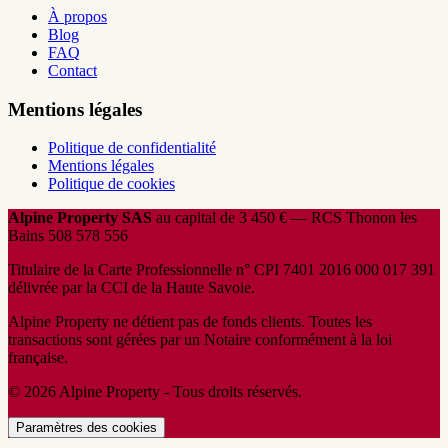
À propos
Blog
FAQ
Contact
Mentions légales
Politique de confidentialité
Mentions légales
Politique de cookies
Alpine Property SAS
au capital de 3 450 € — RCS Thonon les
Bains 508 578 556
Titulaire de la Carte Professionnelle n° CPI 7401 2016 000 017 391
délivrée par la CCI de la Haute Savoie.
Alpine Property ne détient pas de fonds clients. Toutes les
transactions sont gérées par un Notaire conformément à la loi
française.
© 2026 Alpine Property - Tous droits réservés.
Paramètres des cookies