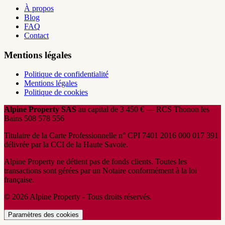
À propos
Blog
FAQ
Contact
Mentions légales
Politique de confidentialité
Mentions légales
Politique de cookies
Alpine Property SAS
au capital de 3 450 € — RCS Thonon les
Bains 508 578 556
Titulaire de la Carte Professionnelle n° CPI 7401 2016 000 017 391
délivrée par la CCI de la Haute Savoie.
Alpine Property ne détient pas de fonds clients. Toutes les
transactions sont gérées par un Notaire conformément à la loi
française.
© 2026 Alpine Property - Tous droits réservés.
Paramètres des cookies